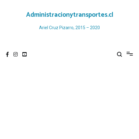
Ir
al
Administracionytransportes.cl
contenido
Ariel Cruz Pizarro, 2015 – 2020