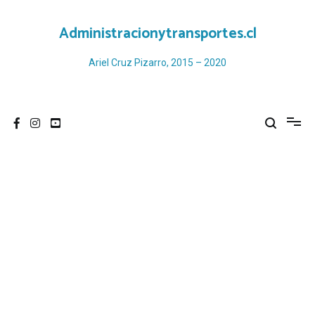
Ir
al
Administracionytransportes.cl
contenido
Ariel Cruz Pizarro, 2015 – 2020