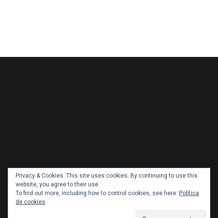
Privacy & Cookies: This site uses cookies. By continuing to use this
website, you agree to their use.
To find out more, including how to control cookies, see here:
Política
de cookies
Copyright 2026 Administracionytransportes.cl Todos los
derechos reservados. Tema por
ThemeGrill
. Orgullosamente