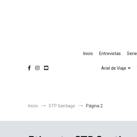
Ir
al
contenido
Inicio
Entrevistas
Seri
Ariel de Viaje
Inicio
STP Santiago
Página 2