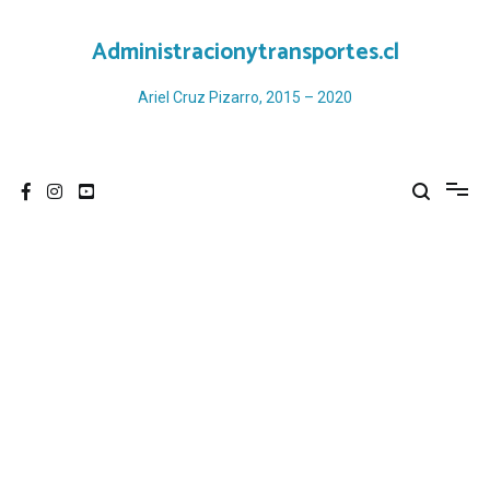
Ir
al
Administracionytransportes.cl
contenido
Ariel Cruz Pizarro, 2015 – 2020