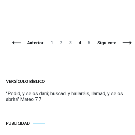
Navegación
Página
Página
Página
Página
Página
Anterior
1
2
3
4
5
Siguiente
de
entradas
VERSÍCULO BÍBLICO
"Pedid, y se os dará; buscad, y hallaréis, llamad, y se os
abrira" Mateo 7:7
PUBLICIDAD