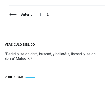
Navegación
Página
Página
Anterior
1
2
de
entradas
VERSÍCULO BÍBLICO
"Pedid, y se os dará; buscad, y hallaréis, llamad, y se os
abrira" Mateo 7:7
PUBLICIDAD