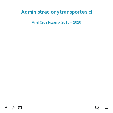
Ir
al
Administracionytransportes.cl
contenido
Ariel Cruz Pizarro, 2015 – 2020