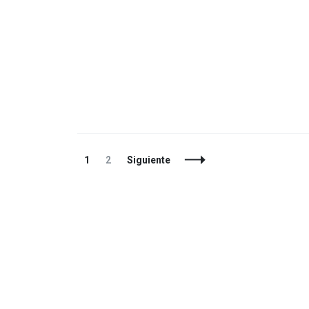
Navegación
Página
Página
1
2
Siguiente
de
entradas