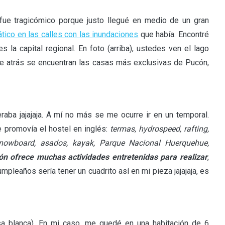
 fue tragicómico porque justo llegué en medio de un gran
tico en las calles con las inundaciones
que había. Encontré
es la capital regional. En foto (arriba), ustedes ven el lago
 de atrás se encuentran las casas más exclusivas de Pucón,
ba jajajaja. A mí no más se me ocurre ir en un temporal.
e promovía el hostel en inglés:
termas, hydrospeed, rafting,
 snowboard, asados, kayak, Parque Nacional Huerquehue,
ón ofrece muchas actividades entretenidas para realizar
,
mpleaños sería tener un cuadrito así en mi pieza jajajaja, es
sa blanca). En mi caso, me quedé en una habitación de 6