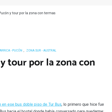
Pucón y tour por la zona con termas
ARRICA - PUCÓN
,
ZONA SUR - AUSTRAL
y tour por la zona con
n en ese bus doble piso de Tur Bus
, lo primero que hice fue
r Bus hacia el hostal donde había conversado para quedarme: