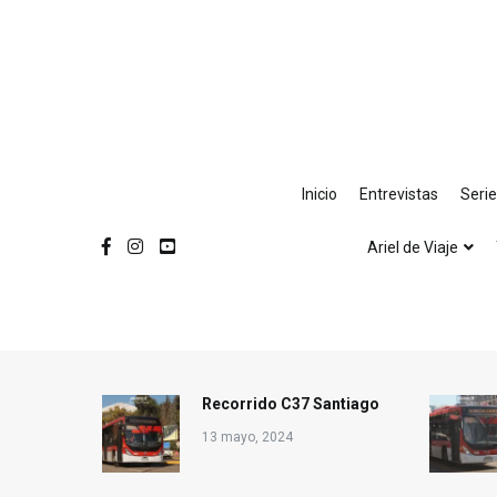
Ir
al
contenido
Inicio
Entrevistas
Seri
Ariel de Viaje
Recorrido C37 Santiago
13 mayo, 2024