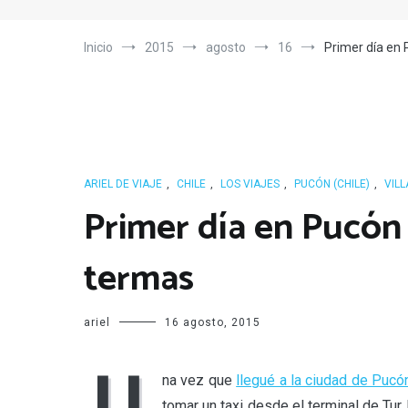
Inicio
2015
agosto
16
Primer día en 
ARIEL DE VIAJE
,
CHILE
,
LOS VIAJES
,
PUCÓN (CHILE)
,
VILL
Primer día en Pucón 
termas
ariel
16 agosto, 2015
U
na vez que
llegué a la ciudad de Pucó
tomar un taxi desde el terminal de Tu