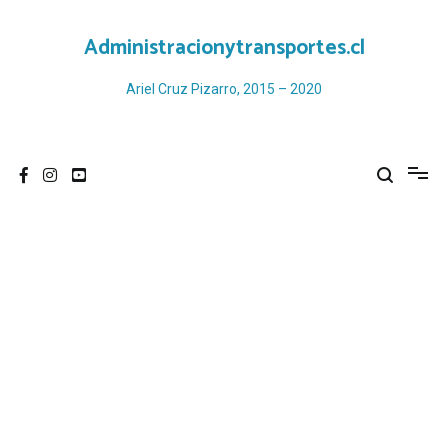
Ir
al
Administracionytransportes.cl
contenido
Ariel Cruz Pizarro, 2015 – 2020