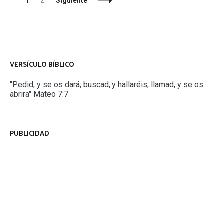
Navegación
Página
Página
1
2
Siguiente
de
entradas
VERSÍCULO BÍBLICO
"Pedid, y se os dará; buscad, y hallaréis, llamad, y se os
abrira" Mateo 7:7
PUBLICIDAD