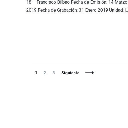
18 – Francisco Bilbao Fecha de Emisión: 14 Marzo
2019 Fecha de Grabación: 31 Enero 2019 Unidad: […
Navegación
Página
Página
Página
1
2
3
Siguiente
de
entradas