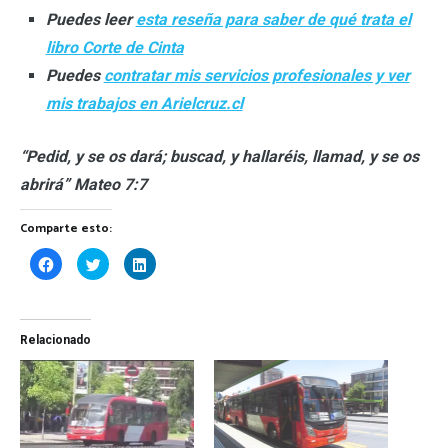
Puedes leer
esta reseña para saber de qué trata el
libro Corte de Cinta
Puedes
contratar mis servicios profesionales y ver
mis trabajos en Arielcruz.cl
“Pedid, y se os dará; buscad, y hallaréis, llamad, y se os
abrirá” Mateo 7:7
Comparte esto:
Haz
Haz
Haz
clic
clic
clic
para
para
para
compartir
compartir
compartir
en
en
en
Facebook
Twitter
LinkedIn
(Se
(Se
(Se
Relacionado
abre
abre
abre
en
en
en
una
una
una
ventana
ventana
ventana
nueva)
nueva)
nueva)