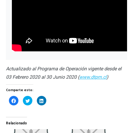
Actualizado al Programa de Operación vigente desde el
03 Febrero 2020 al 30 Junio 2020 (
www.dtpm.cl
)
Comparte esto:
Haz
Haz
Haz
clic
clic
clic
para
para
para
compartir
compartir
compartir
en
en
en
Facebook
Twitter
LinkedIn
(Se
(Se
(Se
Relacionado
abre
abre
abre
en
en
en
una
una
una