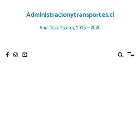
Ir
al
Administracionytransportes.cl
contenido
Ariel Cruz Pizarro, 2015 – 2020