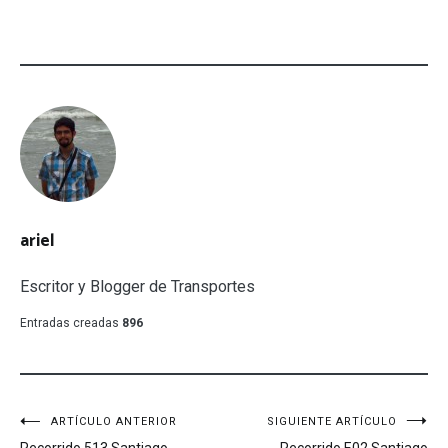
ariel
Escritor y Blogger de Transportes
Entradas creadas
896
Navegación
ARTÍCULO ANTERIOR
SIGUIENTE ARTÍCULO
Recorrido 513 Santiago
Recorrido E02 Santiago