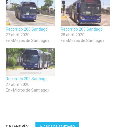
una
una
una
ventana
ventana
ventana
nueva)
nueva)
nueva)
Recorrido 206 Santiago
Recorrido 205 Santiago
27 abril, 2020
28 abril, 2020
En «Micros de Santiago»
En «Micros de Santiago»
Recorrido 209 Santiago
27 abril, 2020
En «Micros de Santiago»
CATEGORÍA:
MICROS DE SANTIAGO