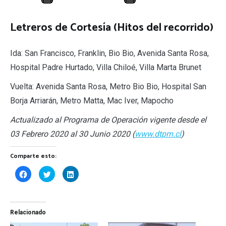
Letreros de Cortesía (Hitos del recorrido)
Ida: San Francisco, Franklin, Bio Bio, Avenida Santa Rosa,
Hospital Padre Hurtado, Villa Chiloé, Villa Marta Brunet
Vuelta: Avenida Santa Rosa, Metro Bio Bio, Hospital San
Borja Arriarán, Metro Matta, Mac Iver, Mapocho
Actualizado al Programa de Operación vigente desde el
03 Febrero 2020 al 30 Junio 2020 (
www.dtpm.cl
)
Comparte esto:
Haz
Haz
Haz
clic
clic
clic
para
para
para
compartir
compartir
compartir
en
en
en
Facebook
Twitter
LinkedIn
(Se
(Se
(Se
Relacionado
abre
abre
abre
en
en
en