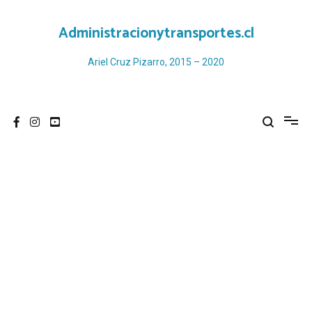
Ir
al
Administracionytransportes.cl
contenido
Ariel Cruz Pizarro, 2015 – 2020