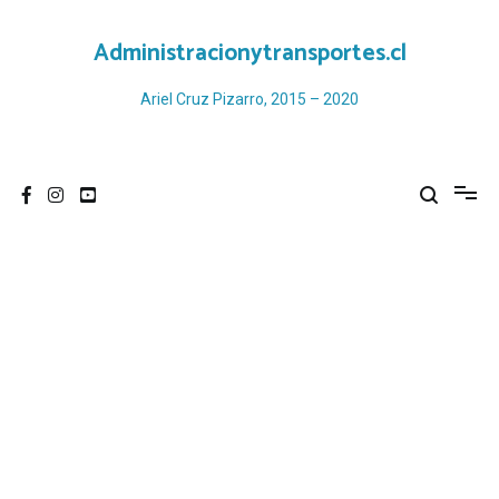
Ir
al
Administracionytransportes.cl
contenido
Ariel Cruz Pizarro, 2015 – 2020