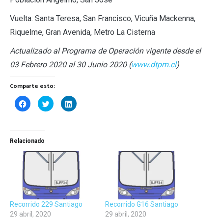
Vuelta: Santa Teresa, San Francisco, Vicuña Mackenna,
Riquelme, Gran Avenida, Metro La Cisterna
Actualizado al Programa de Operación vigente desde el
03 Febrero 2020 al 30 Junio 2020 (
www.dtpm.cl
)
Comparte esto:
Haz
Haz
Haz
clic
clic
clic
para
para
para
compartir
compartir
compartir
en
en
en
Facebook
Twitter
LinkedIn
(Se
(Se
(Se
Relacionado
abre
abre
abre
en
en
en
una
una
una
ventana
ventana
ventana
nueva)
nueva)
nueva)
Recorrido 229 Santiago
Recorrido G16 Santiago
29 abril, 2020
29 abril, 2020