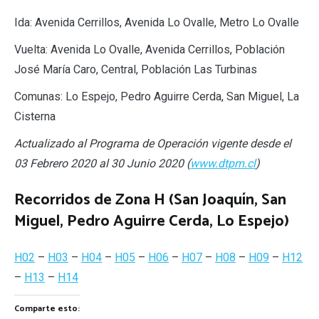
Ida: Avenida Cerrillos, Avenida Lo Ovalle, Metro Lo Ovalle
Vuelta: Avenida Lo Ovalle, Avenida Cerrillos, Población
José María Caro, Central, Población Las Turbinas
Comunas: Lo Espejo, Pedro Aguirre Cerda, San Miguel, La
Cisterna
Actualizado al Programa de Operación vigente desde el
03 Febrero 2020 al 30 Junio 2020 (
www.dtpm.cl
)
Recorridos de Zona H (San Joaquín, San
Miguel, Pedro Aguirre Cerda, Lo Espejo)
H02
–
H03
–
H04
–
H05
–
H06
–
H07
–
H08
–
H09
–
H12
–
H13
–
H14
Comparte esto: