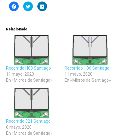
Haz
Haz
Haz
clic
clic
clic
para
para
para
compartir
compartir
compartir
en
en
en
Facebook
Twitter
LinkedIn
(Se
(Se
(Se
Relacionado
abre
abre
abre
en
en
en
una
una
una
ventana
ventana
ventana
nueva)
nueva)
nueva)
Recorrido H03 Santiago
Recorrido H06 Santiago
11 mayo, 2020
11 mayo, 2020
En «Micros de Santiago»
En «Micros de Santiago»
Recorrido 321 Santiago
6 mayo, 2020
En «Micros de Santiago»