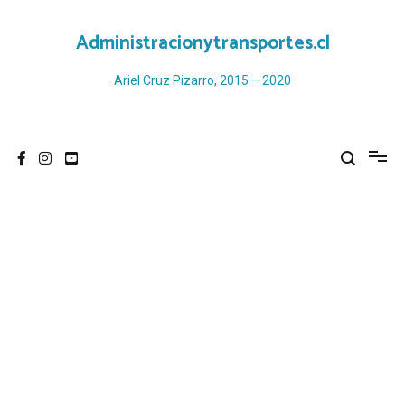
Ir
al
Administracionytransportes.cl
contenido
Ariel Cruz Pizarro, 2015 – 2020