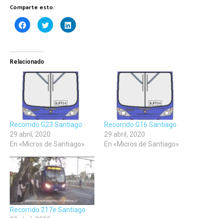
Comparte esto:
Haz
Haz
Haz
clic
clic
clic
para
para
para
compartir
compartir
compartir
en
en
en
Facebook
Twitter
LinkedIn
(Se
(Se
(Se
Relacionado
abre
abre
abre
en
en
en
una
una
una
ventana
ventana
ventana
nueva)
nueva)
nueva)
Recorrido G23 Santiago
Recorrido G16 Santiago
29 abril, 2020
29 abril, 2020
En «Micros de Santiago»
En «Micros de Santiago»
Recorrido 217e Santiago