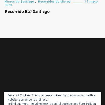
Micros de Santiago
,
Recorridos de Micros
17 mayo,
2020
Recorrido B27 Santiago
Privacy & Cookies: This site uses cookies. By continuing to use this
website, you agree to their use.
To find out more, including how to control cookies, see here:
Política