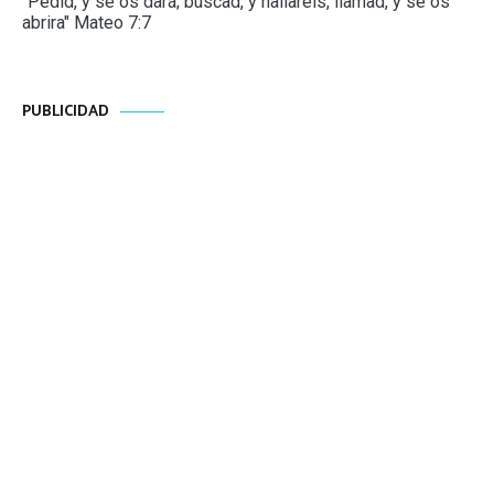
"Pedid, y se os dará; buscad, y hallaréis, llamad, y se os
abrira" Mateo 7:7
PUBLICIDAD