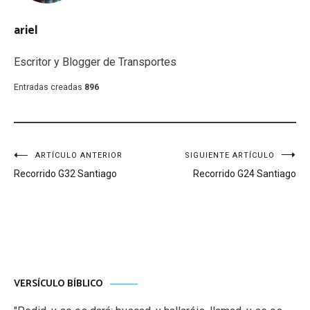
ariel
Escritor y Blogger de Transportes
Entradas creadas
896
Navegación
ARTÍCULO ANTERIOR
SIGUIENTE ARTÍCULO
Recorrido G32 Santiago
Recorrido G24 Santiago
de
entradas
VERSÍCULO BÍBLICO