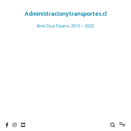
Ir
al
Administracionytransportes.cl
contenido
Ariel Cruz Pizarro, 2015 – 2020