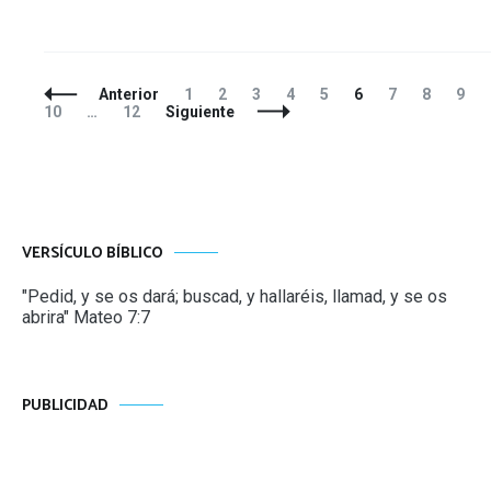
Navegación
Página
Página
Página
Página
Página
Página
Página
Página
Pági
Anterior
1
2
3
4
5
6
7
8
9
de
Página
10
…
12
Siguiente
entradas
VERSÍCULO BÍBLICO
"Pedid, y se os dará; buscad, y hallaréis, llamad, y se os
abrira" Mateo 7:7
PUBLICIDAD