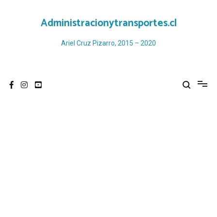
Ir
al
Administracionytransportes.cl
contenido
Ariel Cruz Pizarro, 2015 – 2020