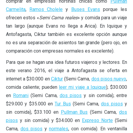
comprar en empresas nortinas chicas como
Pullman
Carmelita
,
Ramos Cholele
y
Buses Evans
porque les
ofrecen estos «
Semi Cama reales
» y comida para un viaje
tan largo (aunque Evans no llega a Arica). En Iquique y
Antofagasta, Ciktur también es excelente opción aunque
no es una separación de asientos tan grande (pero ojo, en
comparación con empresas normales es excelente).
Para que se hagan una idea futuros viajeros y lectores. En
este verano 2016, el viaje a Antofagasta se oferta en
internet a $30.000 en
Ciktur
(Semi Cama,
dos pisos nuevo
,
comida caliente; pueden
leer mi viaje a Iquique
); $30.000
en
Romani
(Semi Cama,
dos pisos
y sin comida); entre
$29.000 y $35.000 en
Tur Bus
(Semi Cama,
dos pisos
y
sin comida), $33.100 en
Pullman Bus
(Semi Cama,
dos
pisos
y sin comida) y $34.000 en
Expreso Norte
(Semi
Cama,
dos pisos
y
normales
, con comida). En ventanilla