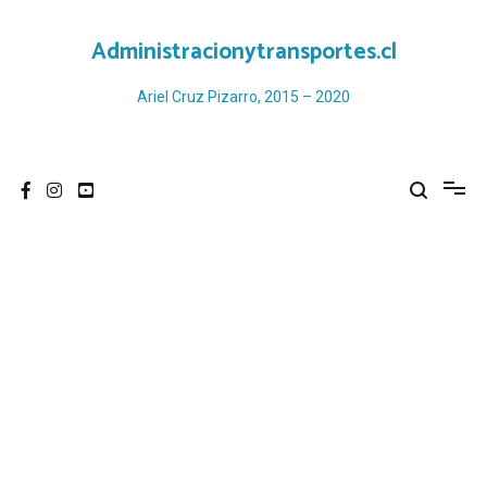
Ir
al
Administracionytransportes.cl
contenido
Ariel Cruz Pizarro, 2015 – 2020