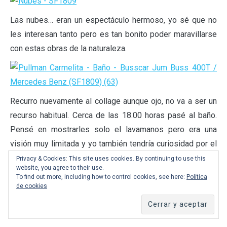
Las nubes… eran un espectáculo hermoso, yo sé que no
les interesan tanto pero es tan bonito poder maravillarse
con estas obras de la naturaleza.
Recurro nuevamente al collage aunque ojo, no va a ser un
recurso habitual. Cerca de las 18.00 horas pasé al baño.
Pensé en mostrarles solo el lavamanos pero era una
visión muy limitada y yo también tendría curiosidad por el
resto del baño así que ahí lo ven. Me llamó la atención que
Privacy & Cookies: This site uses cookies. By continuing to use this
website, you agree to their use.
casi todo fuese de color azul jajaja. Por supuesto, como
To find out more, including how to control cookies, see here:
Política
en todo baño de bus es solo para orinar. De yapa, les dejé
de cookies
un cruzamiento con otro bus de dos pisos de
Tur Bus
Industrial
… ejem ejem, digo
Viggo
.