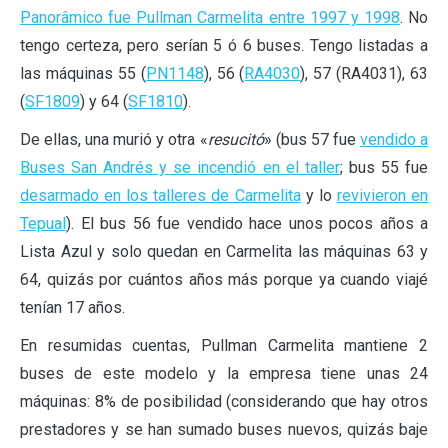
Panorâmico fue Pullman Carmelita entre 1997 y 1998
. No
tengo certeza, pero serían 5 ó 6 buses. Tengo listadas a
las máquinas 55 (
PN1148
), 56 (
RA4030
), 57 (RA4031), 63
(
SF1809
) y 64 (
SF1810
).
De ellas, una murió y otra «
resucitó
» (bus 57 fue
vendido a
Buses San Andrés y se incendió en el taller
; bus 55 fue
desarmado en los talleres de Carmelita
y lo
revivieron en
Tepual
). El bus 56 fue vendido hace unos pocos años a
Lista Azul y solo quedan en Carmelita las máquinas 63 y
64, quizás por cuántos años más porque ya cuando viajé
tenían 17 años.
En resumidas cuentas, Pullman Carmelita mantiene 2
buses de este modelo y la empresa tiene unas 24
máquinas: 8% de posibilidad (considerando que hay otros
prestadores y se han sumado buses nuevos, quizás baje