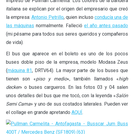
impreso de Pullman Carmelita. Los colores de la bandera
italiana se explican por el origen del empresario que creó
la empresa:
Antonio Petrillo
, quien incluso
conducía una de
las máquinas
normalmente. Falleció
el año antes pasado
(mi pésame para todos sus seres queridos y compañeros
de vida).
El bus que aparece en el boleto es uno de los pocos
buses doble piso de la empresa, modelo Modasa Zeus
(
máquina 81
, DRTV64). La mayor parte de los buses que
tienen son «
piso y medio
«, también llamados «
high
decker
» o buses cargueros. En las fotos 03 y 04 salen
unos detalles del bus que me tocó, con la leyenda «
Salón
Semi Cama
» y uno de sus costados laterales. Pueden ver
el collage en grande apretando
AQUÍ
.