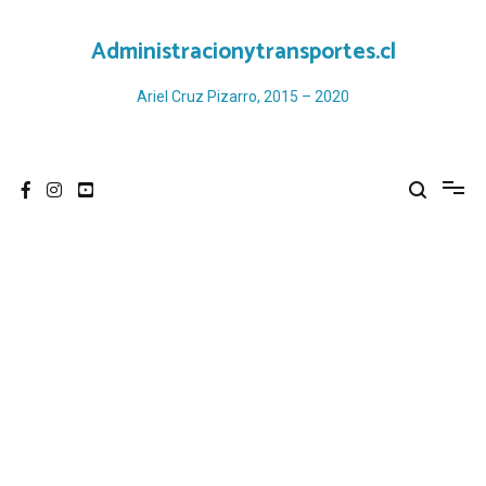
Ir
al
Administracionytransportes.cl
contenido
Ariel Cruz Pizarro, 2015 – 2020