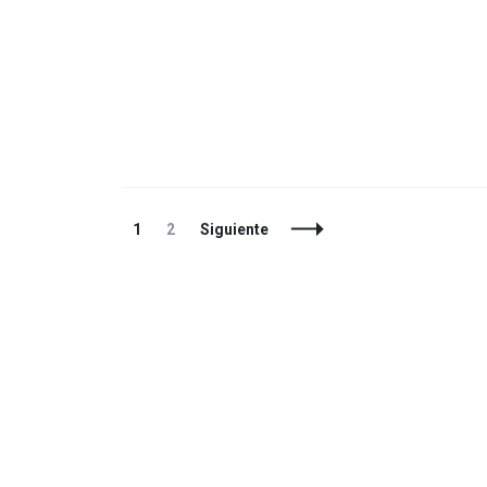
Navegación
Página
Página
1
2
Siguiente
de
entradas