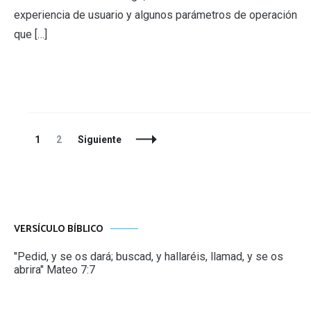
experiencia de usuario y algunos parámetros de operación
que […]
Navegación
Página
Página
1
2
Siguiente
de
entradas
VERSÍCULO BÍBLICO
"Pedid, y se os dará; buscad, y hallaréis, llamad, y se os
abrira" Mateo 7:7