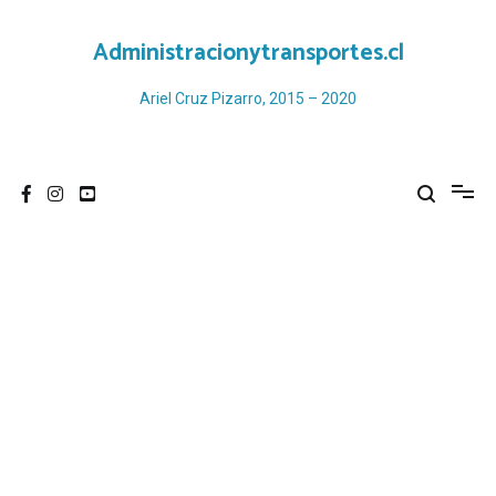
Ir
al
Administracionytransportes.cl
contenido
Ariel Cruz Pizarro, 2015 – 2020