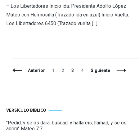
– Los Libertadores Inicio ida: Presidente Adolfo López
Mateo con Hermosilla (Trazado ida en azul) Inicio Vuelta:
Los Libertadores 6450 (Trazado vuelta […]
Navegación
Página
Página
Página
Página
Anterior
1
2
3
4
Siguiente
de
entradas
VERSÍCULO BÍBLICO
"Pedid, y se os dará; buscad, y hallaréis, llamad, y se os
abrira" Mateo 7:7