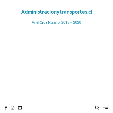
Ir
al
Administracionytransportes.cl
contenido
Ariel Cruz Pizarro, 2015 – 2020