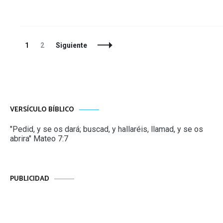
Navegación
Página
Página
1
2
Siguiente
de
entradas
VERSÍCULO BÍBLICO
"Pedid, y se os dará; buscad, y hallaréis, llamad, y se os
abrira" Mateo 7:7
PUBLICIDAD