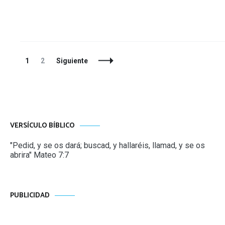
Navegación
Página
Página
1
2
Siguiente
de
entradas
VERSÍCULO BÍBLICO
"Pedid, y se os dará; buscad, y hallaréis, llamad, y se os
abrira" Mateo 7:7
PUBLICIDAD