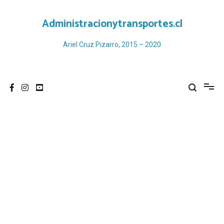
Ir
al
Administracionytransportes.cl
contenido
Ariel Cruz Pizarro, 2015 – 2020