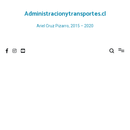
Ir
al
Administracionytransportes.cl
contenido
Ariel Cruz Pizarro, 2015 – 2020