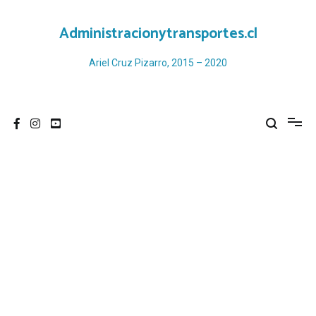
Ir
al
Administracionytransportes.cl
contenido
Ariel Cruz Pizarro, 2015 – 2020