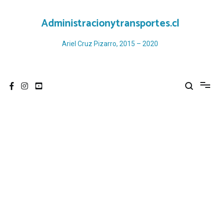
Ir
al
Administracionytransportes.cl
contenido
Ariel Cruz Pizarro, 2015 – 2020