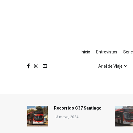
Ir
al
contenido
Inicio
Entrevistas
Seri
Ariel de Viaje
Recorrido C37 Santiago
13 mayo, 2024