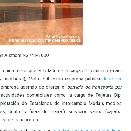
Tren Alsthom NS74 P3009
 quiere decir que el Estado se encarga de lo mínimo y casi
uy neoliberal), Metro S.A como empresa pública
debe ser
la empresa además de ofertar el
servicio de transporte por
s actividades comerciales como la carga de Tarjetas Bip,
explotación de Estaciones de Intercambio Modal), medios
nes, dentro y fuera de trenes), servicios varios (cajeros
edes de transportes.
struir/habilitar pasa por
estudios técnicos de rentabilidad