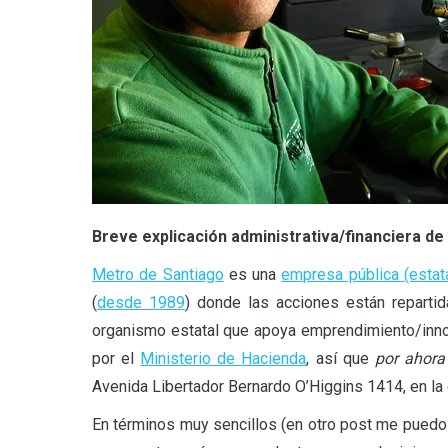
Breve explicación administrativa/financiera d
Metro de Santiago
es una
empresa pública (estata
(
desde 1989
) donde las acciones están reparti
organismo estatal que apoya emprendimiento/innov
por el
Ministerio de Hacienda
, así que
por ahora
Avenida Libertador Bernardo O’Higgins 1414, en la
En términos muy sencillos (en otro post me puedo