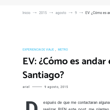
Inicio
2015
agosto
9
EV: ¿Cómo es an
EXPERIENCIA DE VIAJE
,
METRO
EV: ¿Cómo es andar 
Santiago?
ariel
9 agosto, 2015
D
espués de que me contactaran algunas
realizar BIEN este post, me planteo