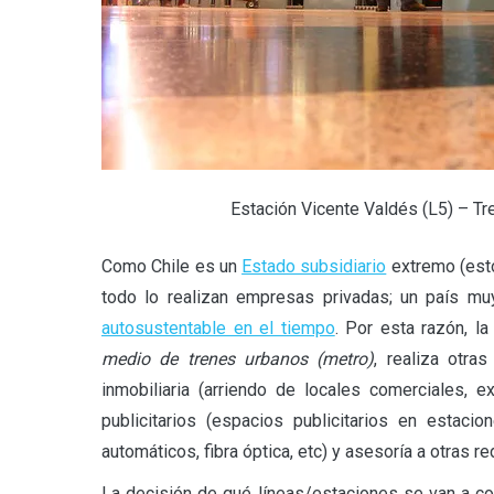
Estación Vicente Valdés (L5) – 
Como Chile es un
Estado subsidiario
extremo (esto
todo lo realizan empresas privadas; un país m
autosustentable en el tiempo
. Por esta razón, 
medio de trenes urbanos (metro)
, realiza otra
inmobiliaria (arriendo de locales comerciales, 
publicitarios (espacios publicitarios en estacio
automáticos, fibra óptica, etc) y asesoría a otras r
La decisión de qué líneas/estaciones se van a con