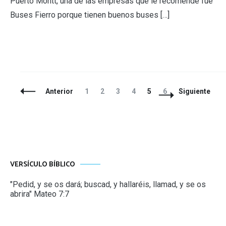
Puerto Montt, una de las empresas que le recomendé fue
Buses Fierro porque tienen buenos buses […]
Navegación
Página
Página
Página
Página
Página
Página
Anterior
1
2
3
4
5
6
Siguiente
de
entradas
VERSÍCULO BÍBLICO
"Pedid, y se os dará; buscad, y hallaréis, llamad, y se os
abrira" Mateo 7:7