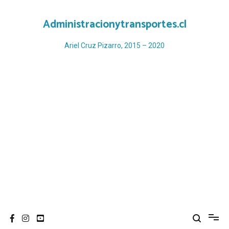
Ir
al
Administracionytransportes.cl
contenido
Ariel Cruz Pizarro, 2015 – 2020