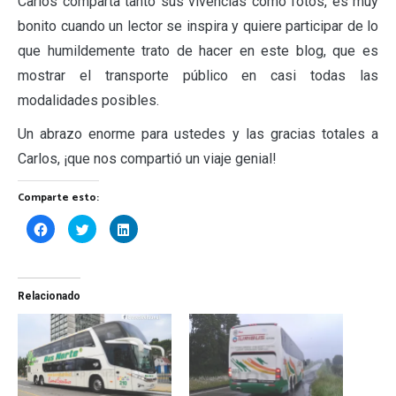
Carlos comparta tanto sus vivencias como fotos, es muy
bonito cuando un lector se inspira y quiere participar de lo
que humildemente trato de hacer en este blog, que es
mostrar el transporte público en casi todas las
modalidades posibles.
Un abrazo enorme para ustedes y las gracias totales a
Carlos, ¡que nos compartió un viaje genial!
Comparte esto:
Haz
Haz
Haz
clic
clic
clic
para
para
para
compartir
compartir
compartir
en
en
en
Facebook
Twitter
LinkedIn
(Se
(Se
(Se
Relacionado
abre
abre
abre
en
en
en
una
una
una
ventana
ventana
ventana
nueva)
nueva)
nueva)