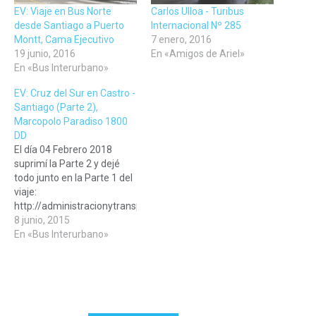
EV: Viaje en Bus Norte
Carlos Ulloa - Turibus
desde Santiago a Puerto
Internacional Nº 285
Montt, Cama Ejecutivo
7 enero, 2016
19 junio, 2016
En «Amigos de Ariel»
En «Bus Interurbano»
EV: Cruz del Sur en Castro -
Santiago (Parte 2),
Marcopolo Paradiso 1800
DD
El día 04 Febrero 2018
suprimí la Parte 2 y dejé
todo junto en la Parte 1 del
viaje:
http://administracionytransportes.cl/2015/06/01/ev-
viaje-cruz-del-sur-713-
8 junio, 2015
castro-santiago-salon-
En «Bus Interurbano»
cama/ Lamento los
inconvenientes, pero te
dejo los links de otros viajes
parecidos: Bus Norte 204 |
Puerto Varas a Santiago