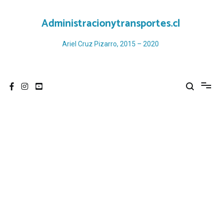
Ir
al
Administracionytransportes.cl
contenido
Ariel Cruz Pizarro, 2015 – 2020