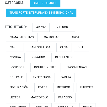
(Cama Premium) Queilen
CATEGORÍA:
AMIGOS DE ARIEL
Bus 96 | Puerto Montt a
Castro…
TRANSPORTE INTERURBANO E INTERNACIONAL
ETIQUETADO:
ARROZ
BUS NORTE
CAMA EJECUTIVO
CAPACIDAD
CARGA
CARGO
CARLOS ULLOA
CENA
CHILE
COMIDA
DESAYUNO
DESCUENTOS
DOS PISOS
DOUBLE DECKER
ENCOMIENDAS
EQUIPAJE
EXPERIENCIA
FAMILIA
FIDELIZACIÓN
FOTOS
INTERIOR
INTERNET
LECTOR
MARCOPOLO
PARADISO