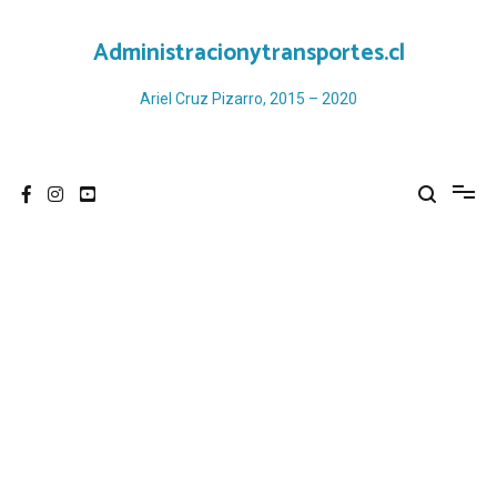
Ir
al
Administracionytransportes.cl
contenido
Ariel Cruz Pizarro, 2015 – 2020