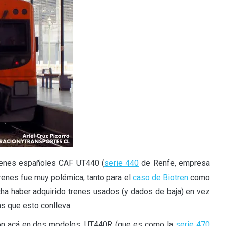
trenes españoles CAF UT440 (
serie 440
de Renfe, empresa
trenes fue muy polémica, tanto para el
caso de Biotren
como
cha haber adquirido trenes usados (y dados de baja) en vez
as que esto conlleva.
ron acá en dos modelos: UT440R (que es como la
serie 470