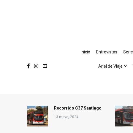
Ir
al
contenido
Inicio
Entrevistas
Seri
Ariel de Viaje
Recorrido C37 Santiago
13 mayo, 2024