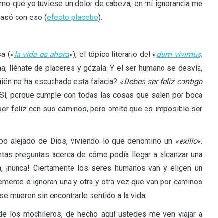
como que yo tuviese un dolor de cabeza, en mi ignorancia me
pasó con eso (
efecto placebo
).
a («
la vida es ahora
«), el tópico literario del «
dum vivimus,
a, llénate de placeres y gózala. Y el ser humano se desvía,
uién no ha escuchado esta falacia? «
Debes ser feliz contigo
s! Sí, porque cumple con todas las cosas que salen por boca
ser feliz con sus caminos, pero omite que es imposible ser
mpo alejado de Dios, viviendo lo que denomino un «
exilio
«.
ntas preguntas acerca de cómo podía llegar a alcanzar una
a, ¡nunca! Ciertamente los seres humanos van y eligen un
emente e ignoran una y otra y otra vez que van por caminos
se mueren sin encontrarle sentido a la vida.
de los mochileros, de hecho aquí ustedes me ven viajar a