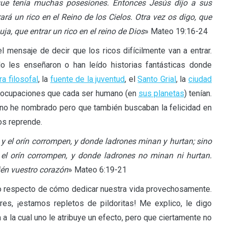
rque tenía muchas posesiones. Entonces Jesús dijo a sus
rará un rico en el Reino de los Cielos. Otra vez os digo, que
ja, que entrar un rico en el reino de Dios
» Mateo 19:16-24
 mensaje de decir que los ricos difícilmente van a entrar.
o les enseñaron o han leído historias fantásticas donde
ra filosofal
, la
fuente de la juventud
, el
Santo Grial
, la
ciudad
 preocupaciones que cada ser humano (en
sus planetas
) tenían.
e no he nombrado pero que también buscaban la felicidad en
os reprende.
a y el orín corrompen, y donde ladrones minan y hurtan; sino
ni el orín corrompen, y donde ladrones no minan ni hurtan.
ién vuestro corazón
» Mateo 6:19-21
nto respecto de cómo dedicar nuestra vida provechosamente.
s, ¡estamos repletos de pildoritas! Me explico, le digo
 a la cual uno le atribuye un efecto, pero que ciertamente no