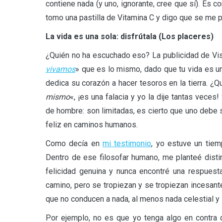
contiene nada (y uno, ignorante, cree que sí). Es 
tomo una pastilla de Vitamina C y digo que se me 
La vida es una sola: disfrútala (Los placeres)
¿Quién no ha escuchado eso? La publicidad de Vis
vivamos
» que es lo mismo, dado que tu vida es un
dedica su corazón a hacer tesoros en la tierra. ¿Q
mismo
«, ¡es una falacia y yo la dije tantas vece
de hombre: son limitadas, es cierto que uno debe 
feliz en caminos humanos.
Como decía en
mi testimonio
, yo estuve un tie
Dentro de ese filosofar humano, me planteé disti
felicidad genuina y nunca encontré una respuest
camino, pero se tropiezan y se tropiezan incesant
que no conducen a nada, al menos nada celestial y 
Por ejemplo, no es que yo tenga algo en contra 