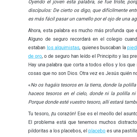
Oyendo el joven esta palabra, se fue triste, po
discípulos: De cierto os digo, que difícilmente ent
es más fácil pasar un camello por el ojo de una agu
Ahora, esta palabra es mucho más profunda que el
Alguno de seguro recordará en el colegio cuand
estaban
los alquimistas
, quienes buscaban la
pied
de oro
, o de seguro han leído el Principito y las
Hay una palabra que corta a todos ellos y los qu
cosas que no son Dios. Otra vez es Jesús quién n
«
No os hagáis tesoros en la tierra, donde la polill
haceos tesoros en el cielo, donde ni la polilla 
Porque donde esté vuestro tesoro, allí estará tamb
Tu tesoro, ¡tu corazón! Ese es el meollo del asu
El problema está que tenemos muchos distractore
pildoritas a los placebos, el
placebo
es una pastilla