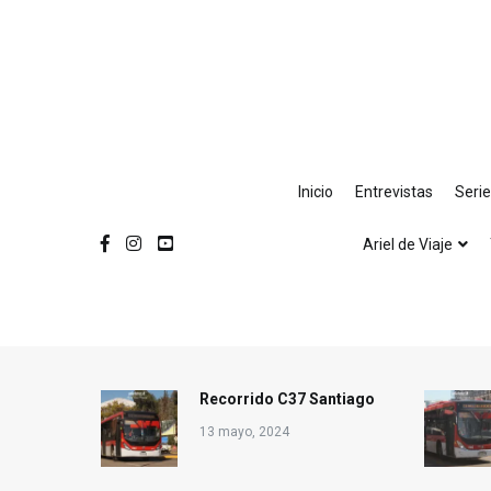
Ir
al
contenido
Inicio
Entrevistas
Seri
Ariel de Viaje
Recorrido C37 Santiago
13 mayo, 2024