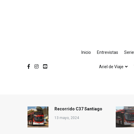
Ir
al
contenido
Inicio
Entrevistas
Seri
Ariel de Viaje
Recorrido C37 Santiago
13 mayo, 2024