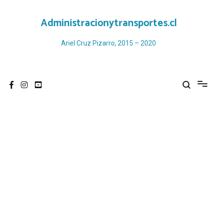
Ir
al
Administracionytransportes.cl
contenido
Ariel Cruz Pizarro, 2015 – 2020