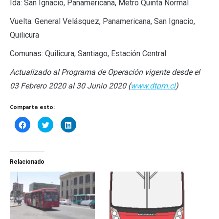
Ida: San Ignacio, Panamericana, Metro Quinta Normal
Vuelta: General Velásquez, Panamericana, San Ignacio,
Quilicura
Comunas: Quilicura, Santiago, Estación Central
Actualizado al Programa de Operación vigente desde el
03 Febrero 2020 al 30 Junio 2020 (
www.dtpm.cl
)
Comparte esto:
Haz
Haz
Haz
clic
clic
clic
para
para
para
compartir
compartir
compartir
en
en
en
Facebook
Twitter
LinkedIn
(Se
(Se
(Se
Relacionado
abre
abre
abre
en
en
en
una
una
una
ventana
ventana
ventana
nueva)
nueva)
nueva)