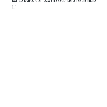
ida: Lo Marcoleta 1620 (Trazado ida en azul) Inicio
[…]