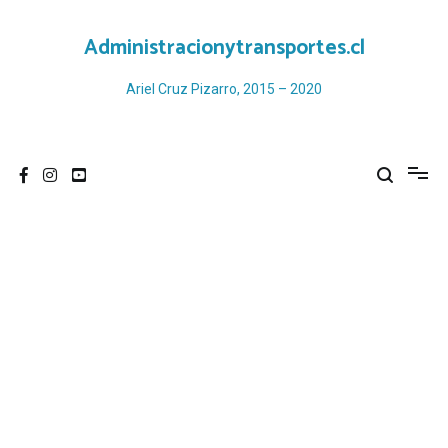
Ir
al
Administracionytransportes.cl
contenido
Ariel Cruz Pizarro, 2015 – 2020