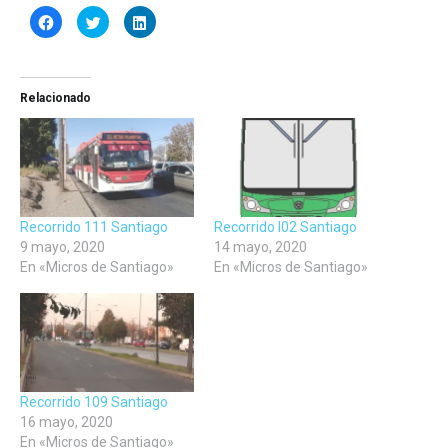
Haz
Haz
Haz
clic
clic
clic
para
para
para
compartir
compartir
compartir
en
en
en
Facebook
Twitter
LinkedIn
(Se
(Se
(Se
Relacionado
abre
abre
abre
en
en
en
una
una
una
ventana
ventana
ventana
nueva)
nueva)
nueva)
Recorrido 111 Santiago
Recorrido I02 Santiago
9 mayo, 2020
14 mayo, 2020
En «Micros de Santiago»
En «Micros de Santiago»
Recorrido 109 Santiago
16 mayo, 2020
En «Micros de Santiago»