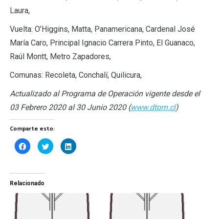
Laura,
Vuelta: O’Higgins, Matta, Panamericana, Cardenal José
María Caro, Principal Ignacio Carrera Pinto, El Guanaco,
Raúl Montt, Metro Zapadores,
Comunas: Recoleta, Conchalí, Quilicura,
Actualizado al Programa de Operación vigente desde el
03 Febrero 2020 al 30 Junio 2020 (
www.dtpm.cl
)
Comparte esto:
Haz
Haz
Haz
clic
clic
clic
para
para
para
compartir
compartir
compartir
en
en
en
Facebook
Twitter
LinkedIn
(Se
(Se
(Se
Relacionado
abre
abre
abre
en
en
en
una
una
una
ventana
ventana
ventana
nueva)
nueva)
nueva)