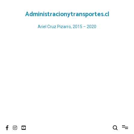
Ir
al
Administracionytransportes.cl
contenido
Ariel Cruz Pizarro, 2015 – 2020