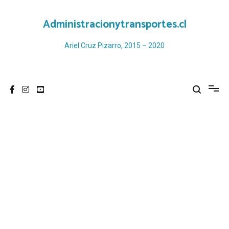
Ir
al
Administracionytransportes.cl
contenido
Ariel Cruz Pizarro, 2015 – 2020