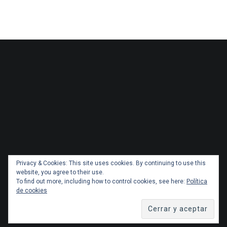
Privacy & Cookies: This site uses cookies. By continuing to use this
website, you agree to their use.
To find out more, including how to control cookies, see here:
Política
de cookies
Copyright 2026 Administracionytransportes.cl Todos los
derechos reservados. Tema por
ThemeGrill
. Orgullosamente
impulsado por
WordPress