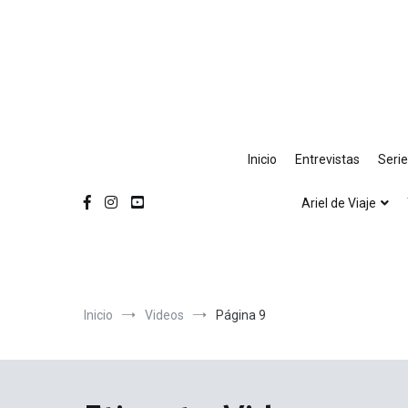
Ir
al
contenido
Inicio
Entrevistas
Seri
Ariel de Viaje
Inicio
Videos
Página 9