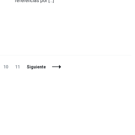
referencias por […]
gina
Página
Página
10
11
Siguiente