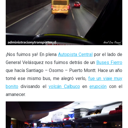
¡Nos fuimos ya! En plena
Autopista Central
por el lado de
General Velásquez nos fuimos detrás de un
Buses Fierro
que hacía Santiago – Osorno – Puerto Montt. Hace un año
tomé ese mismo bus, me alegró verlo,
fue un viaje muy
bonito
divisando el
volcán Calbuco
en
erupción
con el
amanecer.