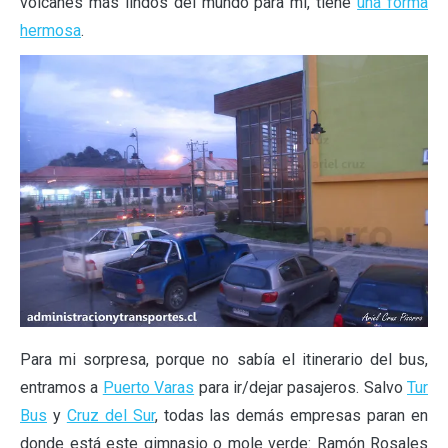
volcanes más lindos del mundo para mí, tiene
una forma
hermosa
.
Para mi sorpresa, porque no sabía el itinerario del bus,
entramos a
Puerto Varas
para ir/dejar pasajeros. Salvo
Tur
Bus
y
Cruz del Sur
, todas las demás empresas paran en
donde está este gimnasio o mole verde: Ramón Rosales