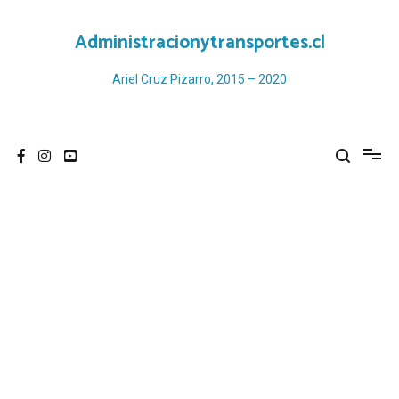
Ir
al
Administracionytransportes.cl
contenido
Ariel Cruz Pizarro, 2015 – 2020