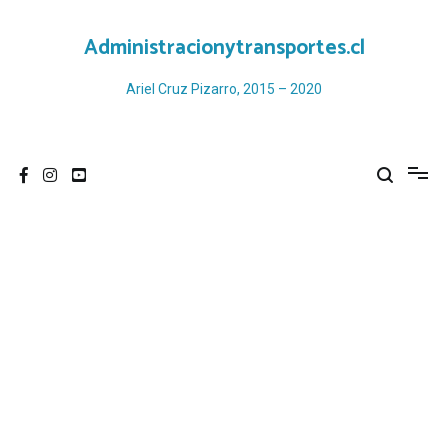
Ir
al
Administracionytransportes.cl
contenido
Ariel Cruz Pizarro, 2015 – 2020