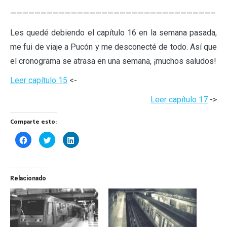
—————————————————————————————————–
Les quedé debiendo el capítulo 16 en la semana pasada,
me fui de viaje a Pucón y me desconecté de todo. Así que
el cronograma se atrasa en una semana, ¡muchos saludos!
Leer capítulo 15
<-
Leer capítulo 17
->
Comparte esto:
Haz
Haz
Haz
clic
clic
clic
para
para
para
compartir
compartir
compartir
en
en
en
Facebook
Twitter
LinkedIn
(Se
(Se
(Se
Relacionado
abre
abre
abre
en
en
en
una
una
una
ventana
ventana
ventana
nueva)
nueva)
nueva)