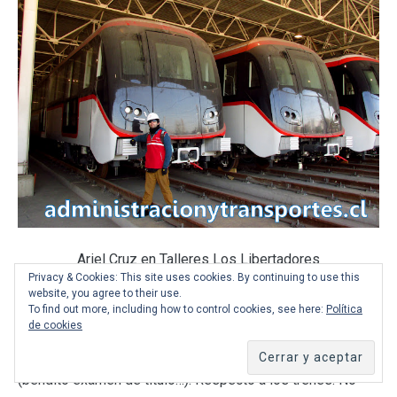
Ariel Cruz en Talleres Los Libertadores
Privacy & Cookies: This site uses cookies. By continuing to use this
website, you agree to their use.
Agradezco a
Mauricio Martínez
, otro crack de Metro, por
To find out more, including how to control cookies, see here:
Política
de cookies
tomar casi todas las fotos donde aparezco con los trenes.
A ver si alguna vez tengo la oportunidad de entrevistarlo
(bendito examen de título…). Respecto a los trenes. No