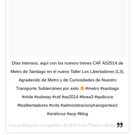
Días intensos, aquí con los nuevos trenes CAF AS2014 de
Metro de Santiago en el nuevo Taller Los Libertadores (L3).
Agradecido de Metro y de Curiosidades de Nuestro
Transporte Subterráneo por esto
#metro #santiago
#chile #subway #caf #as2014 #linea3 #quilicura
#loslibertadores #cnts #administracionytransportescl
#arielcruz #acp #blog
Una publicación compartida de Ariel Cruz Pizarro (@arielcruzpizarro) el