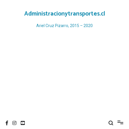
Ir
al
Administracionytransportes.cl
contenido
Ariel Cruz Pizarro, 2015 – 2020