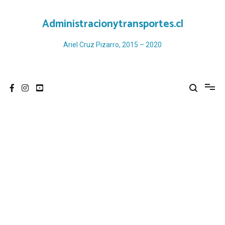
Ir
al
Administracionytransportes.cl
contenido
Ariel Cruz Pizarro, 2015 – 2020