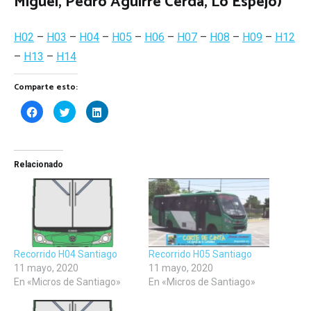
Miguel, Pedro Aguirre Cerda, Lo Espejo)
H02
–
H03
–
H04
–
H05
–
H06
–
H07
–
H08
–
H09
–
H12
–
H13
–
H14
Comparte esto:
Haz
Haz
Haz
clic
clic
clic
para
para
para
compartir
compartir
compartir
en
en
en
Facebook
Twitter
LinkedIn
(Se
(Se
(Se
Relacionado
abre
abre
abre
en
en
en
una
una
una
ventana
ventana
ventana
nueva)
nueva)
nueva)
Recorrido H04 Santiago
Recorrido H05 Santiago
11 mayo, 2020
11 mayo, 2020
En «Micros de Santiago»
En «Micros de Santiago»