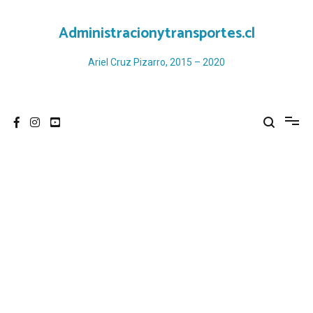
Ir
al
Administracionytransportes.cl
contenido
Ariel Cruz Pizarro, 2015 – 2020