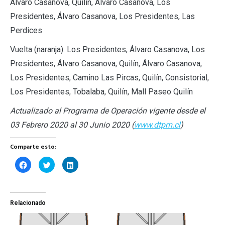
Álvaro Casanova, Quilín, Álvaro Casanova, Los
Presidentes, Álvaro Casanova, Los Presidentes, Las
Perdices
Vuelta (naranja): Los Presidentes, Álvaro Casanova, Los
Presidentes, Álvaro Casanova, Quilín, Álvaro Casanova,
Los Presidentes, Camino Las Pircas, Quilín, Consistorial,
Los Presidentes, Tobalaba, Quilín, Mall Paseo Quilín
Actualizado al Programa de Operación vigente desde el
03 Febrero 2020 al 30 Junio 2020 (
www.dtpm.cl
)
Comparte esto:
Haz
Haz
Haz
clic
clic
clic
para
para
para
compartir
compartir
compartir
en
en
en
Facebook
Twitter
LinkedIn
(Se
(Se
(Se
Relacionado
abre
abre
abre
en
en
en
una
una
una
ventana
ventana
ventana