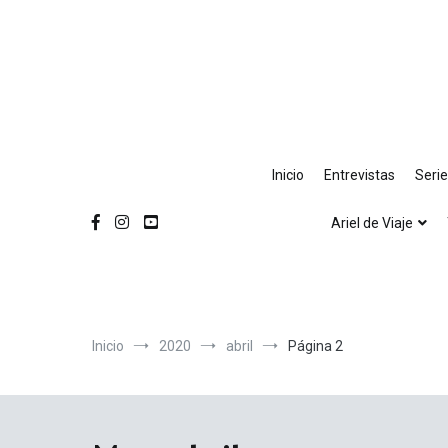
Ir
al
contenido
Inicio
Entrevistas
Seri
Ariel de Viaje
Inicio
2020
abril
Página 2