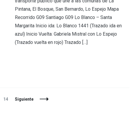
transporte público que une a las comunas de La
Pintana, El Bosque, San Bernardo, Lo Espejo Mapa
Recorrido G09 Santiago G09 Lo Blanco – Santa
Margarita Inicio ida: Lo Blanco 1441 (Trazado ida en
azul) Inicio Vuelta: Gabriela Mistral con Lo Espejo
(Trazado vuelta en rojo) Trazado […]
Página
14
Siguiente