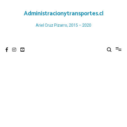
Ir
al
Administracionytransportes.cl
contenido
Ariel Cruz Pizarro, 2015 – 2020