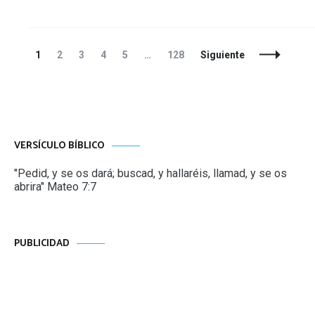
Navegación
Página
Página
Página
Página
Página
Página
1
2
3
4
5
…
128
Siguiente
de
entradas
VERSÍCULO BÍBLICO
"Pedid, y se os dará; buscad, y hallaréis, llamad, y se os
abrira" Mateo 7:7
PUBLICIDAD