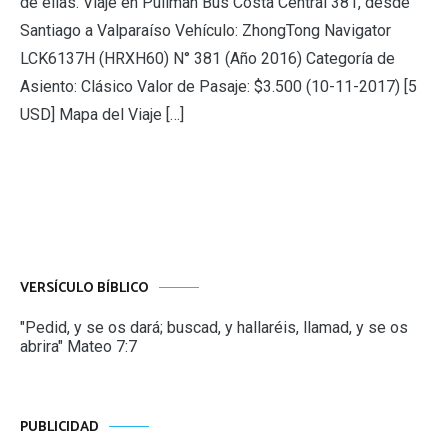
de ellas. Viaje en Pullman Bus Costa Central 381, desde
Santiago a Valparaíso Vehículo: ZhongTong Navigator
LCK6137H (HRXH60) N° 381 (Año 2016) Categoría de
Asiento: Clásico Valor de Pasaje: $3.500 (10-11-2017) [5
USD] Mapa del Viaje […]
VERSÍCULO BÍBLICO
"Pedid, y se os dará; buscad, y hallaréis, llamad, y se os
abrira" Mateo 7:7
PUBLICIDAD