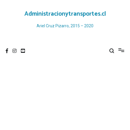
Ir
al
Administracionytransportes.cl
contenido
Ariel Cruz Pizarro, 2015 – 2020