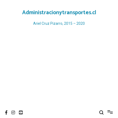
Ir
al
Administracionytransportes.cl
contenido
Ariel Cruz Pizarro, 2015 – 2020