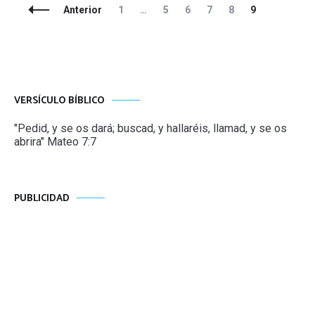
Navegación
Página
Página
Página
Página
Página
Página
Anterior
1
…
5
6
7
8
9
de
entradas
VERSÍCULO BÍBLICO
"Pedid, y se os dará; buscad, y hallaréis, llamad, y se os
abrira" Mateo 7:7
PUBLICIDAD