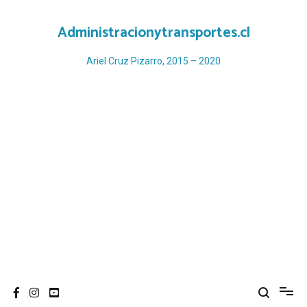
Ir
al
Administracionytransportes.cl
contenido
Ariel Cruz Pizarro, 2015 – 2020