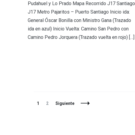
Pudahuel y Lo Prado Mapa Recorrido J17 Santiago
J17 Metro Pajaritos – Puerto Santiago Inicio ida:
General Óscar Bonilla con Ministro Gana (Trazado
ida en azul) Inicio Vuelta: Camino San Pedro con
Camino Pedro Jorquera (Trazado vuelta en rojo) […]
Navegación
Página
Página
1
2
Siguiente
de
entradas